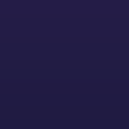
游戏美术设计
设计游戏中的视觉元素和艺术风格