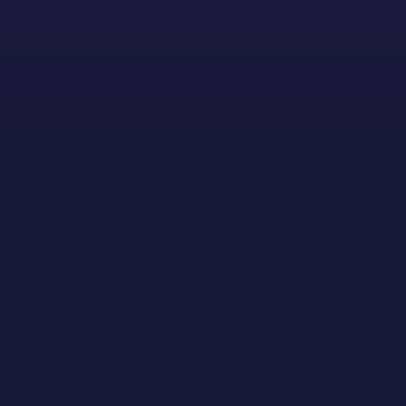
提供基于数字技术的综合性服务