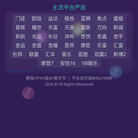
首页
关于我们
企业资讯